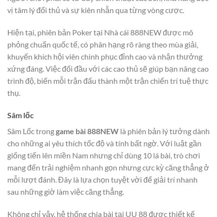
vị tâm lý đối thủ và sự kiên nhẫn qua từng vòng cược.
Hiện tại, phiên bản Poker tại Nhà cái 888NEW được mô
phỏng chuẩn quốc tế, có phân hạng rõ ràng theo mùa giải,
khuyến khích hội viên chinh phục đỉnh cao và nhận thưởng
xứng đáng. Việc đối đầu với các cao thủ sẽ giúp bạn nâng cao
trình độ, biến mỗi trận đấu thành một trận chiến trí tuệ thực
thụ.
Sâm lốc
Sâm Lốc trong
game bài 888NEW
là phiên bản lý tưởng dành
cho những ai yêu thích tốc độ và tính bất ngờ. Với luật gần
giống tiến lên miền Nam nhưng chỉ dùng 10 lá bài, trò chơi
mang đến trải nghiệm nhanh gọn nhưng cực kỳ căng thẳng ở
mỗi lượt đánh. Đây là lựa chọn tuyệt vời để giải trí nhanh
sau những giờ làm việc căng thẳng.
Không chỉ vậy, hệ thống chia bài tại UU 88 được thiết kế