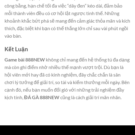
công bằng, hạn chế tối đa việc “dây đen” kéo dài, đảm bảo
mỗi thành viên đều có cơ hội lật ngược tình thế. Những
khoảnh khắc bứt phá sẽ mang đến cảm giác thỏa mãn và kích
thích, đặc biệt khi bạn có thể thắng lớn chỉ sau vài phút ngồi
vào bàn.
Kết Luận
Game bài 888NEW
không chỉ mang đến hệ thống tú đa dạng
mà còn ghi điểm nhờ nhiều thế mạnh vượt trội. Dù bạn là
hội viên mới hay đã có kinh nghiệm, đây chắc chắn là sân
chơi lý tưởng để giải trí, so tài và kiếm thưởng mỗi ngày. Bên
cạnh đó, nếu bạn muốn đổi gió với những trải nghiệm đầy
kịch tính,
ĐÁ GÀ 888NEW
cũng là cách giải trí mãn nhãn.