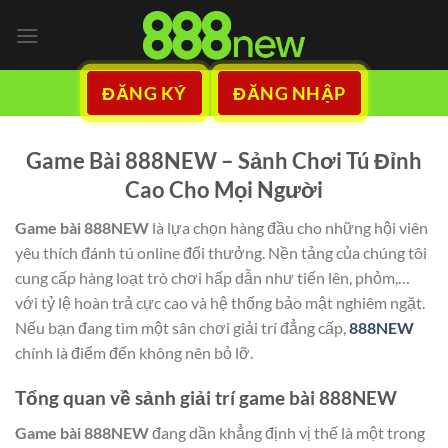
Bỏ
qua
nội
dung
ĐĂNG KÝ
ĐĂNG NHẬP
Game Bài 888NEW – Sảnh Chơi Tú Đỉnh
Cao Cho Mọi Người
Game bài 888NEW
là lựa chọn hàng đầu cho những hội viên
yêu thích đánh tú online đổi thưởng. Nền tảng của chúng tôi
cung cấp hàng loạt trò chơi hấp dẫn như tiến lên, phỏm,…
với tỷ lệ hoàn trả cực cao và hệ thống bảo mật nghiêm ngặt.
Nếu bạn đang tìm một sân chơi giải trí đẳng cấp,
888NEW
chính là điểm đến không nên bỏ lỡ.
Tổng quan về sảnh giải trí game bài 888NEW
Game bài 888NEW
đang dần khẳng định vị thế là một trong