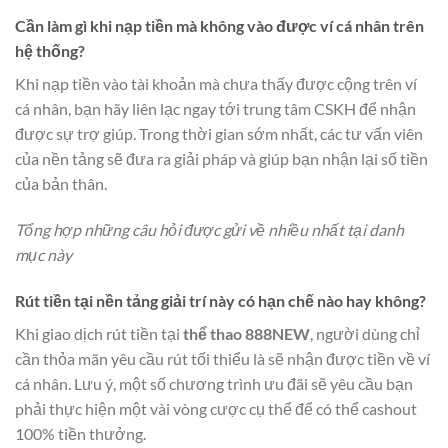
Cần làm gì khi nạp tiền mà không vào được ví cá nhân trên
hệ thống?
Khi nạp tiền vào tài khoản mà chưa thấy được cộng trên ví
cá nhân, bạn hãy liên lạc ngay tới trung tâm CSKH để nhận
được sự trợ giúp. Trong thời gian sớm nhất, các tư vấn viên
của nền tảng sẽ đưa ra giải pháp và giúp bạn nhận lại số tiền
của bản thân.
Tổng hợp những câu hỏi được gửi về nhiều nhất tại danh
mục này
Rút tiền tại nền tảng giải trí này có hạn chế nào hay không?
Khi giao dịch rút tiền tại
thể thao 888NEW
, người dùng chỉ
cần thỏa mãn yêu cầu rút tối thiểu là sẽ nhận được tiền về ví
cá nhân. Lưu ý, một số chương trình ưu đãi sẽ yêu cầu bạn
phải thực hiện một vài vòng cược cụ thể để có thể cashout
100% tiền thưởng.