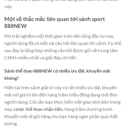
này
Một số thắc mắc liên quan tới sảnh sport
888NEW
Khi trải nghiệm một thời gian trên nền tảng đầu tư này,
người dùng đã có một vài câu hỏi liên quan tới sảnh. Cụ thể,
sau đây là tổng hợp những câu hỏi được gửi về trung tâm
CSKH nhiều nhất và giải đáp chi tiết:
Sảnh thể thao 888NEW có nhiều ưu đãi, khuyến mãi
không?
Hiện tại trên sảnh giải trí này có rất nhiều ưu đãi, khuyến
mãi với giá trị lên đến hàng trăm triệu đồng đang chờ đón
người dùng. Chỉ cần bạn thực hiện một giao dịch bên trong
mục
cược thể thao nhận tiền
, hàng trăm chương trình
khuyến mãi sẽ gửi tặng cho bạn hàng ngàn phần quà chất
lượng.