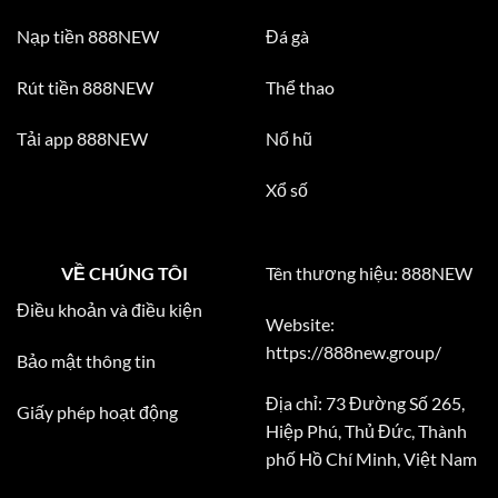
Nạp tiền 888NEW
Đá gà
Rút tiền 888NEW
Thể thao
Tải app 888NEW
Nổ hũ
Xổ số
VỀ CHÚNG TÔI
Tên thương hiệu: 888NEW
Điều khoản và điều kiện
Website:
https://888new.group/
Bảo mật thông tin
Địa chỉ: 73 Đường Số 265,
Giấy phép hoạt động
Hiệp Phú, Thủ Đức, Thành
phố Hồ Chí Minh, Việt Nam