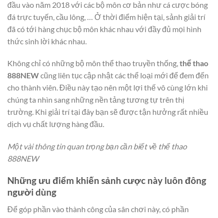
đầu vào năm 2018 với các bộ môn cơ bản như cá cược bóng
đá trực tuyến, cầu lông, … Ở thời điểm hiện tại, sảnh giải trí
đã có tới hàng chục bộ môn khác nhau với đầy đủ mọi hình
thức sinh lời khác nhau.
Không chỉ có những bộ môn thể thao truyền thống,
thể thao
888NEW
cũng liên tục cập nhật các thể loại mới để đem đến
cho thành viên. Điều này tạo nên một lợi thế vô cùng lớn khi
chúng ta nhìn sang những nền tảng tương tự trên thị
trường. Khi giải trí tại đây bạn sẽ được tận hưởng rất nhiều
dịch vụ chất lượng hàng đầu.
Một vài thông tin quan trọng bạn cần biết về thể thao
888NEW
Những ưu điểm khiến sảnh cược này luôn đông
người dùng
Để góp phần vào thành công của sân chơi này, có phần