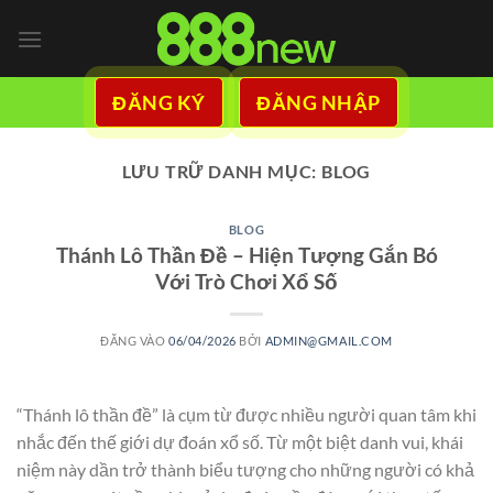
Bỏ
qua
nội
dung
ĐĂNG KÝ
ĐĂNG NHẬP
LƯU TRỮ DANH MỤC:
BLOG
BLOG
Thánh Lô Thần Đề – Hiện Tượng Gắn Bó
Với Trò Chơi Xổ Số
ĐĂNG VÀO
06/04/2026
BỞI
ADMIN@GMAIL.COM
“Thánh lô thần đề” là cụm từ được nhiều người quan tâm khi
nhắc đến thế giới dự đoán xổ số. Từ một biệt danh vui, khái
niệm này dần trở thành biểu tượng cho những người có khả