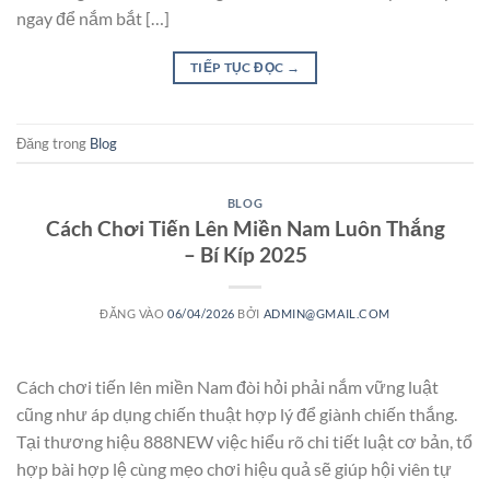
ngay để nắm bắt […]
TIẾP TỤC ĐỌC
→
Đăng trong
Blog
BLOG
Cách Chơi Tiến Lên Miền Nam Luôn Thắng
– Bí Kíp 2025
ĐĂNG VÀO
06/04/2026
BỞI
ADMIN@GMAIL.COM
Cách chơi tiến lên miền Nam đòi hỏi phải nắm vững luật
cũng như áp dụng chiến thuật hợp lý để giành chiến thắng.
Tại thương hiệu 888NEW việc hiểu rõ chi tiết luật cơ bản, tổ
hợp bài hợp lệ cùng mẹo chơi hiệu quả sẽ giúp hội viên tự