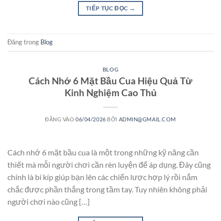
TIẾP TỤC ĐỌC
→
Đăng trong
Blog
BLOG
Cách Nhớ 6 Mặt Bầu Cua Hiệu Quả Từ
Kinh Nghiệm Cao Thủ
ĐĂNG VÀO
06/04/2026
BỞI
ADMIN@GMAIL.COM
Cách nhớ 6 mặt bầu cua là một trong những kỹ năng cần
thiết mà mỗi người chơi cần rèn luyện để áp dụng. Đây cũng
chính là bí kíp giúp bạn lên các chiến lược hợp lý rồi nắm
chắc được phần thắng trong tầm tay. Tuy nhiên không phải
người chơi nào cũng […]