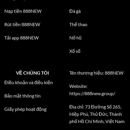
Nạp tiền 888NEW
Đá gà
Rút tiền 888NEW
Thể thao
Tải app 888NEW
Nổ hũ
Xổ số
VỀ CHÚNG TÔI
Tên thương hiệu: 888NEW
Điều khoản và điều kiện
Website:
https://888new.group/
Bảo mật thông tin
Địa chỉ: 73 Đường Số 265,
Giấy phép hoạt động
Hiệp Phú, Thủ Đức, Thành
phố Hồ Chí Minh, Việt Nam