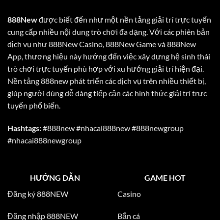
888New
được biết đến như một nền tảng giải trí trực tuyến
cung cấp nhiều nội dung trò chơi đa dạng. Với các phiên bản
dịch vụ như 888New Casino, 888New Game và 888New
App, thương hiệu này hướng đến việc xây dựng hệ sinh thái
trò chơi trực tuyến phù hợp với xu hướng giải trí hiện đại.
Nền tảng 888new phát triển các dịch vụ trên nhiều thiết bị,
giúp người dùng dễ dàng tiếp cận các hình thức giải trí trực
tuyến phổ biến.
Hashtags:
#888new #nhacai888new #888newgroup
#nhacai888newgroup
HƯỚNG DẪN
GAME HOT
Đăng ký 888NEW
Casino
Đăng nhập 888NEW
Bắn cá