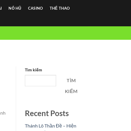
I
NỔ HŨ
CASINO
THỂ THAO
Tìm kiếm
TÌM
KIẾM
Recent Posts
anh
Thánh Lô Thần Đề – Hiện