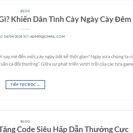
BLOG
Gì? Khiến Dân Tình Cày Ngày Cày Đêm
ÀO
06/04/2026
BỞI
ADMIN@GMAIL.COM
ời say mê đến mức,cày ngày bất kể thời gian? Ngày xưa chúng ta c
 “săn cá đổi thưởng”. Giữa sự phát triển vượt trội của các tựa gam
TIẾP TỤC ĐỌC
→
BLOG
Tặng Code Siêu Hấp Dẫn Thưởng Cực