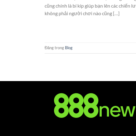
cũng chính là bí kíp giúp bạn lên các chiến
không phải người chơi nào cũng […]
Đăng trong
Blog