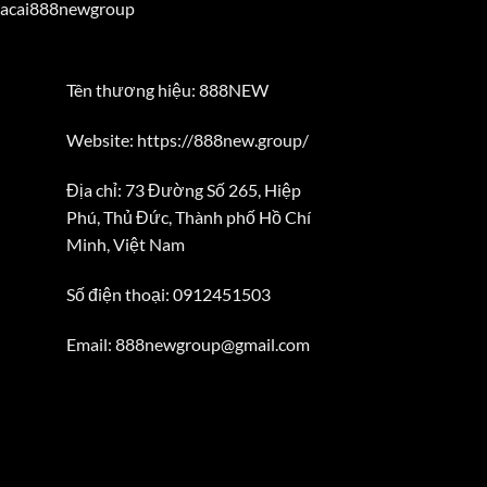
acai888newgroup
Tên thương hiệu: 888NEW
Website: https://888new.group/
Địa chỉ: 73 Đường Số 265, Hiệp
Phú, Thủ Đức, Thành phố Hồ Chí
Minh, Việt Nam
Số điện thoại: 0912451503
Email:
888newgroup@gmail.com