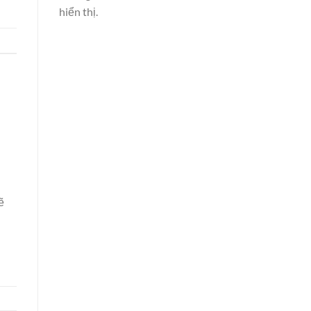
hiển thị.
ẽ