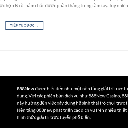
 lược hợp lý rồi nắm chắc được phần thắng trong tầm tay. Tuy nhiên
TIẾP TỤC ĐỌC
→
888New
được biết đến như một nền tảng giải trí trực t
dạng. Với các phiên bản dịch vụ như 888New Casino, 
này hướng đến việc xây dựng hệ sinh thái trò chơi trực t
Nền tảng 888new phát triển các dịch vụ trên nhiều thiết 
hình thức giải trí trực tuyến phổ biến.