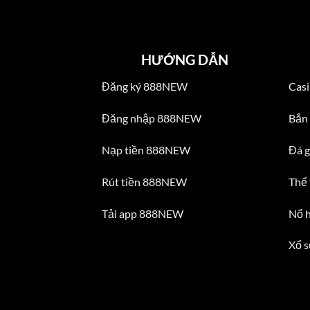
HƯỚNG DẪN
Đăng ký 888NEW
Cas
Đăng nhập 888NEW
Bắn 
Nạp tiền 888NEW
Đá 
Rút tiền 888NEW
Thể 
Tải app 888NEW
Nổ 
Xổ s