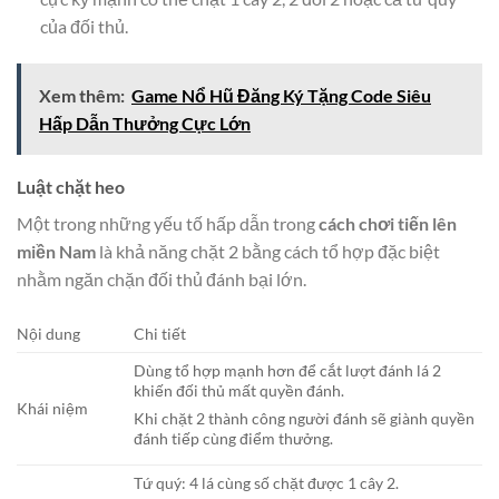
của đối thủ.
Xem thêm:
Game Nổ Hũ Đăng Ký Tặng Code Siêu
Hấp Dẫn Thưởng Cực Lớn
Luật chặt heo
Một trong những yếu tố hấp dẫn trong
cách chơi tiến lên
miền Nam
là khả năng chặt 2 bằng cách tổ hợp đặc biệt
nhằm ngăn chặn đối thủ đánh bại lớn.
Nội dung
Chi tiết
Dùng tổ hợp mạnh hơn để cắt lượt đánh lá 2
khiến đối thủ mất quyền đánh.
Khái niệm
Khi chặt 2 thành công người đánh sẽ giành quyền
đánh tiếp cùng điểm thưởng.
Tứ quý: 4 lá cùng số chặt được 1 cây 2.