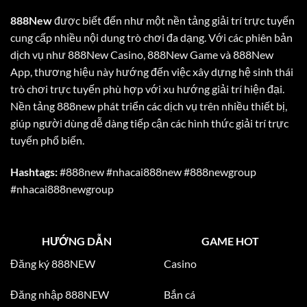
888New
được biết đến như một nền tảng giải trí trực tuyến
cung cấp nhiều nội dung trò chơi đa dạng. Với các phiên bản
dịch vụ như 888New Casino, 888New Game và 888New
App, thương hiệu này hướng đến việc xây dựng hệ sinh thái
trò chơi trực tuyến phù hợp với xu hướng giải trí hiện đại.
Nền tảng 888new phát triển các dịch vụ trên nhiều thiết bị,
giúp người dùng dễ dàng tiếp cận các hình thức giải trí trực
tuyến phổ biến.
Hashtags:
#888new #nhacai888new #888newgroup
#nhacai888newgroup
HƯỚNG DẪN
GAME HOT
Đăng ký 888NEW
Casino
Đăng nhập 888NEW
Bắn cá