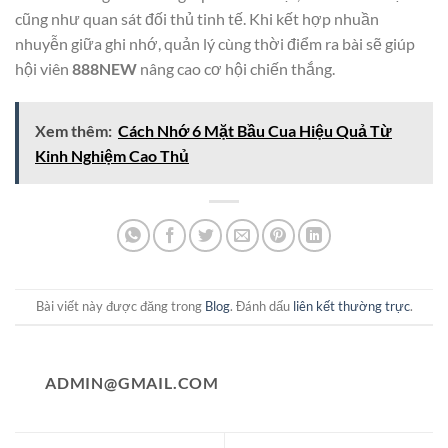
cũng như quan sát đối thủ tinh tế. Khi kết hợp nhuần
nhuyễn giữa ghi nhớ, quản lý cùng thời điểm ra bài sẽ giúp
hội viên
888NEW
nâng cao cơ hội chiến thắng.
Xem thêm:
Cách Nhớ 6 Mặt Bầu Cua Hiệu Quả Từ
Kinh Nghiệm Cao Thủ
Bài viết này được đăng trong
Blog
. Đánh dấu
liên kết thường trực
.
ADMIN@GMAIL.COM