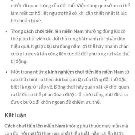
nước đi quan trọng của đối thủ. Việc dùng quá sớm có thể
làm mất cơ hội lật ngược thế cờ khi cần thiết nhất là lúc
họ chuẩn bị về.
Trong
cách chơi tiến lên miền Nam
nhường đúng lúc có
thể giúp hội viên dụ đối thủ tung bài mạnh rồi phản đòn
hiệu quả. Ngược lại khi đang nắm lợi thế hãy nhanh chân
cướp lược và tấn công liên tục để đối phương rơi vào thế
bị động.
Một trong những
kinh nghiệm chơi tiến lên miền Nam
từ
cao thủ chính là theo dõi bài còn lại của từng đối thủ đặc
biệt là người sắp về. Đồng thời hãy quan sát kỹ thói quen
ra từ đó có thể phán đoán được lối chơi cũng như đưa ra
được bước đi khôn ngoan để chiếm ưu thế.
Kết luận
Cách chơi tiến lên miền Nam
không phụ thuộc may mắn mà
còn đòi hỏi người tham gia phải hiểu luật, nắm chiến lược