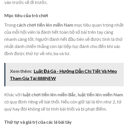
ván trước sẽ đi trước.
Mục tiêu của trò chơi
Trong
cách chơi tiến lên miền Nam
mục tiêu quan trọng nhất
của mỗi hội viên là đánh hết toàn bộ số bài trên tay càng
nhanh càng tốt. Người đánh hết đầu tiên sẽ được tính là thứ
nhất dành chiến thắng còn lại tiếp tục đánh cho đến khi xác
định được thứ tự về nhì, ba và tư.
Xem thêm:
Luật Đá Gà - Hướng Dẫn Chi Tiết Và Mẹo
Tham Gia Tại 888NEW
Khác với
luật chơi tiến lên miền Bắc
,
luật tiến lên miền Nam
có quy định riêng về bài thối. Nếu còn giữ lại lá lớn như 2, tứ
quý hay đôi không sẽ bị tính bài thối và bị phạt điểm.
Thứ tự và giá trị của các lá bài tây