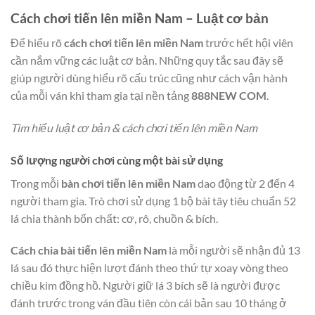
Cách chơi tiến lên miền Nam – Luật cơ bản
Để hiểu rõ
cách chơi tiến lên miền Nam
trước hết hội viên
cần nắm vững các luật cơ bản. Những quy tắc sau đây sẽ
giúp người dùng hiểu rõ cấu trúc cũng như cách vận hành
của mỗi ván khi tham gia tại nền tảng
888NEW COM
.
Tìm hiểu luật cơ bản & cách chơi tiến lên miền Nam
Số lượng người chơi cùng một bài sử dụng
Trong mỗi
bàn chơi tiến lên miền Nam
dao động từ 2 đến 4
người tham gia. Trò chơi sử dụng 1 bộ bài tây tiêu chuẩn 52
lá chia thành bốn chất: cơ, rô, chuồn & bích.
Cách chia bài tiến lên miền Nam
là mỗi người sẽ nhận đủ 13
lá sau đó thực hiện lượt đánh theo thứ tự xoay vòng theo
chiều kim đồng hồ. Người giữ lá 3 bích sẽ là người được
đánh trước trong ván đầu tiên còn cái bản sau 10 tháng ở