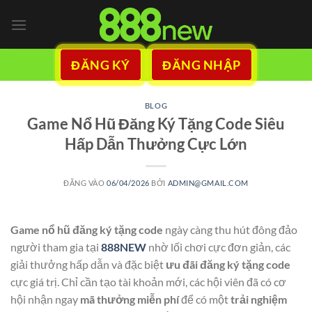
Bỏ
qua
nội
dung
ĐĂNG KÝ
ĐĂNG NHẬP
BLOG
Game Nổ Hũ Đăng Ký Tặng Code Siêu
Hấp Dẫn Thưởng Cực Lớn
ĐĂNG VÀO
06/04/2026
BỞI
ADMIN@GMAIL.COM
Game nổ hũ đăng ký tặng code
ngày càng thu hút đông đảo
người tham gia tại
888NEW
nhờ lối chơi cực đơn giản, các
giải thưởng hấp dẫn và đặc biệt
ưu đãi đăng ký tặng code
cực giá trị. Chỉ cần tạo tài khoản mới, các hội viên đã có cơ
hội nhận ngay
mã thưởng miễn phí
để có một
trải nghiệm