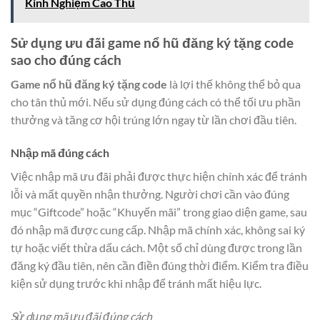
Kinh Nghiệm Cao Thủ
Sử dụng ưu đãi game nổ hũ đăng ký tặng code
sao cho đúng cách
Game nổ hũ đăng ký tặng code
là lợi thế không thể bỏ qua
cho tân thủ mới. Nếu sử dụng đúng cách có thể tối ưu phần
thưởng và tăng cơ hội trúng lớn ngay từ lần chơi đầu tiên.
Nhập mã đúng cách
Việc nhập mã ưu đãi phải được thực hiện chính xác để tránh
lỗi và mất quyền nhận thưởng. Người chơi cần vào đúng
mục “Giftcode” hoặc “Khuyến mãi” trong giao diện game, sau
đó nhập mã được cung cấp. Nhập mã chính xác, không sai ký
tự hoặc viết thừa dấu cách. Một số chỉ dùng được trong lần
đăng ký đầu tiên, nên cần điền đúng thời điểm. Kiểm tra điều
kiện sử dụng trước khi nhập để tránh mất hiệu lực.
Sử dụng mã ưu đãi đúng cách