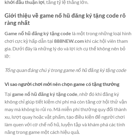
khởi đầu thuận lợi
, tăng tỷ lệ thắng lớn.
Giới thiệu về game nổ hũ đăng ký tặng code rõ
ràng nhất
Game nổ hũ đăng ký tặng code
là một trong những loại hình
chơi cực kỳ hấp dẫn tại
888NEW.com
khi các hội viên tham
gia. Dưới đây là những lý do và lợi ích cụ thể không nên bỏ
lỡ:
Tổng quan đáng chú ý trong game nổ hũ đăng ký tặng code
Vì sao người chơi mới nên chọn game có tặng thưởng
Tại
game nổ hũ đăng ký tặng code
, nhờ đó khi đăng ký
không chỉ giúp tiết kiệm chi phí mà còn tăng cơ hội thử vận
may mà không lo rủi ro. Mã miễn phí thường quy đổi thành
xu, lượt quay hoặc vật phẩm, tạo điều kiện để người chơi
làm quen với cơ chế nổ hũ, luyện tập và khám phá các tính
năng trong game một cách hiệu quả.