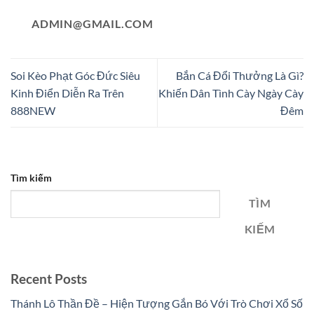
ADMIN@GMAIL.COM
Soi Kèo Phạt Góc Đức Siêu
Bắn Cá Đổi Thưởng Là Gì?
Kinh Điển Diễn Ra Trên
Khiến Dân Tình Cày Ngày Cày
888NEW
Đêm
Tìm kiếm
TÌM
KIẾM
Recent Posts
Thánh Lô Thần Đề – Hiện Tượng Gắn Bó Với Trò Chơi Xổ Số