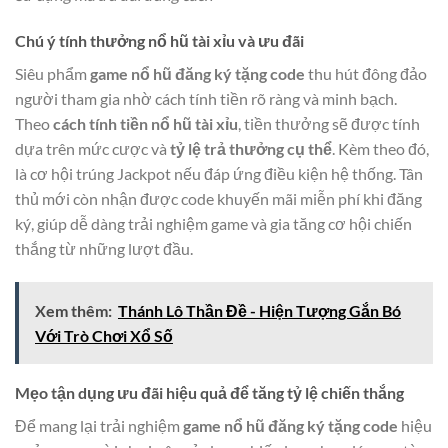
Chú ý tính thưởng nổ hũ tài xỉu và ưu đãi
Siêu phẩm
game nổ hũ đăng ký tặng code
thu hút đông đảo
người tham gia nhờ cách tính tiền rõ ràng và minh bạch.
Theo
cách tính tiền nổ hũ tài xỉu
, tiền thưởng sẽ được tính
dựa trên mức cược và
tỷ lệ trả thưởng cụ thể
. Kèm theo đó,
là cơ hội trúng Jackpot nếu đáp ứng điều kiện hệ thống. Tân
thủ mới còn nhận được code khuyến mãi miễn phí khi đăng
ký, giúp dễ dàng trải nghiệm game và gia tăng cơ hội chiến
thắng từ những lượt đầu.
Xem thêm:
Thánh Lô Thần Đề - Hiện Tượng Gắn Bó
Với Trò Chơi Xổ Số
Mẹo tận dụng ưu đãi hiệu quả để tăng tỷ lệ chiến thắng
Để mang lại trải nghiệm
game nổ hũ đăng ký tặng code
hiệu